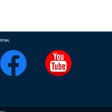
OCIAL
งราง