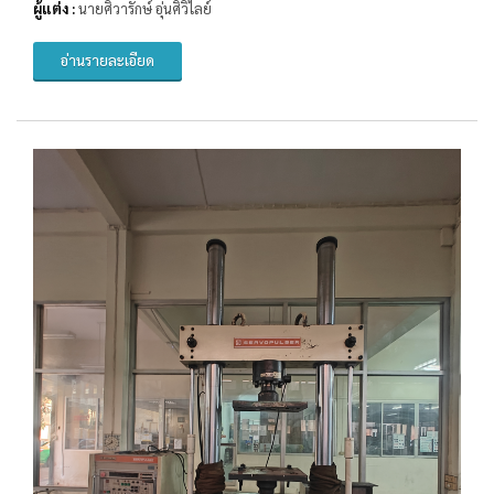
ผู้แต่ง :
นายศิวารักษ์ อุ่นศิวิไลย์
อ่านรายละเอียด