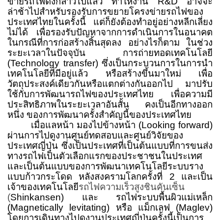
ข่ายรถไฟดังกล่าวไปแล้ว ทำให้งาน
R&D
อาจจะ
ล่าช้าไปสำหรับรองรับการขยายโครงข่ายรถไฟของ
ประเทศไทยในครั้งนี้ แต่ก็ยังต้องทำอยู่อย่างหลีกเลี่ยง
ไม่ได้ เพื่อรองรับปัญหาจากการดำเนินการในอนาคต
ในกรณีที่การก่อสร้างสิ้นสุดลง อย่างไรก็ตาม ในช่วง
ระยะเวลาในปัจจุบัน การถ่ายทอดเทคโนโลยี
(Technology transfer)
ซึ่งเป็นกระบวนการในการนำ
เทคโนโลยีที่มีอยู่แล้ว หรือสร้างขึ้นมาใหม่ เพื่อ
วัตถุประสงค์เดียวกันหรือแตกต่างกันออกไป มาปรับ
ใช้กับการพัฒนารถไฟของประเทศไทย เพื่อความมี
ประสิทธิภาพในระยะเวลาอันสั้น คงเป็นอีกทางออก
หนึ่ง ของการพัฒนาครั้งสำคัญนี้ของประเทศไทย
เมื่อแลหน้า มองไปข้างหน้า
(Looking forward)
ผ่านการไปดูงานศูนย์ทดสอบและศูนย์วิจัยของ
ประเทศญี่ปุ่น ซึ่งเป็นประเทศที่เป็นต้นแบบที่การขนส่ง
ทางรถไฟเป็นตัวเลือกแรกของประชาชนในประเทศ
และเป็นต้นแบบของการพัฒนาเทคโนโลยีระบบราง
แบบก้าวกระโดด หลังสงครามโลกครั้งที่ 2 และเป็น
เจ้าของเทคโนโลยี
รถไฟความเร็วสูงชินคันเซ็น
(
Shinkansen)
และ รถไฟระบบพื้นผิวแม่เหล็ก
(
Magnetically levitating)
หรือ แม็กเลฟ (
Maglev)
โดยการเดินทางไปดูงานประเทศญี่ปุ่นครั้งนี้เป็นการ